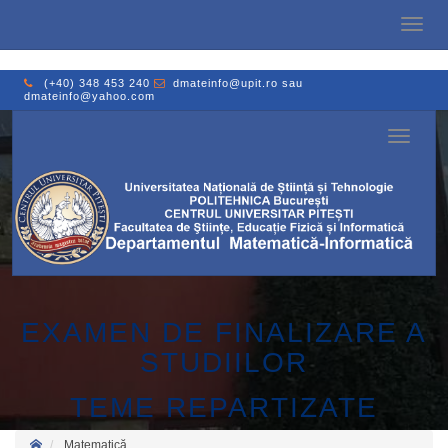
Toggle
naviga
(+40) 348 453 240
dmateinfo@upit.ro
sau
dmateinfo@yahoo.com
Toggle
navigati
EXAMEN DE FINALIZARE A
STUDIILOR
TEME REPARTIZATE
Matematică