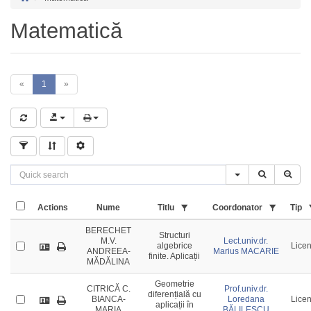
Matematică
«
1
»
Actions
Nume
Titlu
Coordonator
Tip
BERECHET
Structuri
M.V.
Lect.univ.dr.
algebrice
Licen
ANDREEA-
Marius MACARIE
finite. Aplicații
MĂDĂLINA
Geometrie
CITRICĂ C.
Prof.univ.dr.
diferențială cu
BIANCA-
Loredana
Licen
aplicații în
MARIA
BĂLILESCU