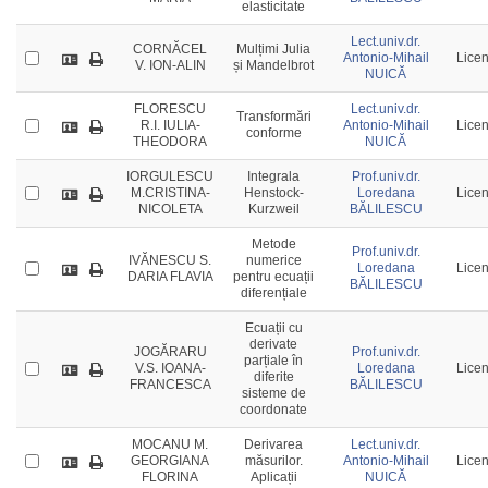
elasticitate
Lect.univ.dr.
CORNĂCEL
Mulțimi Julia
Antonio-Mihail
Licen
V. ION-ALIN
și Mandelbrot
NUICĂ
FLORESCU
Lect.univ.dr.
Transformări
R.I. IULIA-
Antonio-Mihail
Licen
conforme
THEODORA
NUICĂ
IORGULESCU
Integrala
Prof.univ.dr.
M.CRISTINA-
Henstock-
Loredana
Licen
NICOLETA
Kurzweil
BĂLILESCU
Metode
Prof.univ.dr.
IVĂNESCU S.
numerice
Loredana
Licen
DARIA FLAVIA
pentru ecuații
BĂLILESCU
diferențiale
Ecuații cu
derivate
JOGĂRARU
Prof.univ.dr.
parțiale în
V.S. IOANA-
Loredana
Licen
diferite
FRANCESCA
BĂLILESCU
sisteme de
coordonate
MOCANU M.
Derivarea
Lect.univ.dr.
GEORGIANA
măsurilor.
Antonio-Mihail
Licen
FLORINA
Aplicații
NUICĂ