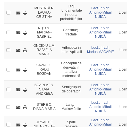
Legi
MUSTAȚĂ N.
Lect.univ.dr.
fundamentale
LAURA-
Antonio-Mihail
Licen
în teoria
CRISTINA
NUICĂ
probabilităților
NIȚU M.
Lect.univ.dr.
Construcții
MARIAN-
Antonio-Mihail
Licen
fractale
GABRIEL
NUICĂ
ONCIOIU L.M.
Aritmetica în
Lect.univ.dr.
RAFAELA
Licen
inele. Aplicații
Marius MACARIE
MARIA
Conceptul de
SAVA C.C.
Lect.univ.dr.
derivată în
RADU
Antonio-Mihail
Licen
analiza
BOGDAN
NUICĂ
matematică
SCARLAT N.
Lect.univ.dr.
Semigrupuri
SILVIA
Antonio-Mihail
Licen
de operatori
ANDREEA
NUICĂ
Lect.univ.dr.
STERE C.
Lanțuri
Antonio-Mihail
Licen
DIANA-MARIA
Markov finite
NUICĂ
Lect.univ.dr.
URSACHE
Spații
Antonio-Mihail
Licen
Gh. NICOLAE
reflexive